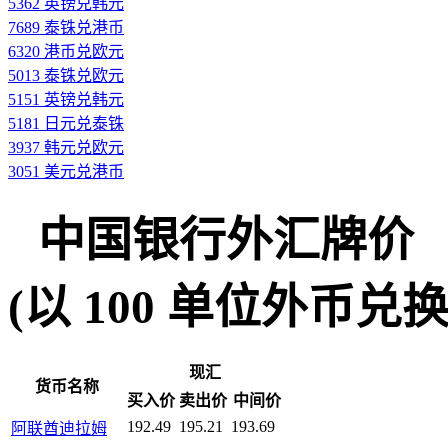
5362 英镑兑韩元
7689 泰铢兑港币
6320 港币兑欧元
5013 泰铢兑欧元
5151 英镑兑韩元
5181 日元兑泰铢
3937 韩元兑欧元
3051 美元兑港币
中国银行外汇牌价
(以 100 单位外币兑换人民
现汇
货币名称
买入价
卖出价
中间价
192.49
195.21
193.69
阿联酋迪拉姆