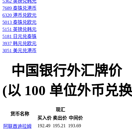
5362 英镑兑韩元
7689 泰铢兑港币
6320 港币兑欧元
5013 泰铢兑欧元
5151 英镑兑韩元
5181 日元兑泰铢
3937 韩元兑欧元
3051 美元兑港币
中国银行外汇牌价
(以 100 单位外币兑换人民
现汇
货币名称
买入价
卖出价
中间价
192.49
195.21
193.69
阿联酋迪拉姆